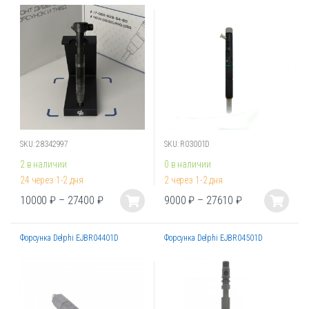
несколько
несколько
вариаций.
вариаций.
Опции
Опции
можно
можно
выбрать
выбрать
на
на
странице
странице
товара.
товара.
SKU: 28342997
SKU: R03001D
2 в наличии
0 в наличии
24 через 1-2 дня
2 через 1-2 дня
10000
₽
–
27400
₽
9000
₽
–
27610
₽
Этот
Этот
товар
товар
Форсунка Delphi EJBR04401D
Форсунка Delphi EJBR04501D
имеет
имеет
несколько
несколько
вариаций.
вариаций.
Опции
Опции
можно
можно