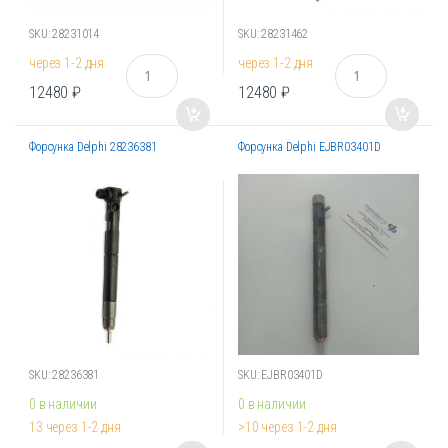
SKU: 28231014
SKU: 28231462
К
К
через 1-2 дня
через 1-2 дня
о
о
12480
₽
12480
₽
л
л
и
и
ч
ч
Форсунка Delphi 28236381
Форсунка Delphi EJBR03401D
е
е
с
с
т
т
в
в
о
о
SKU: 28236381
SKU: EJBR03401D
0 в наличии
0 в наличии
13 через 1-2 дня
>10 через 1-2 дня