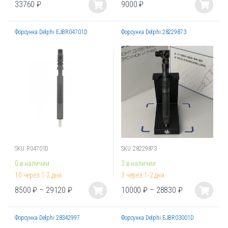
33760
₽
9000
₽
Этот
Этот
товар
товар
Форсунка Delphi EJBR04701D
Форсунка Delphi 28229873
имеет
имеет
несколько
несколько
вариаций.
вариаций.
Опции
Опции
можно
можно
выбрать
выбрать
на
на
странице
странице
товара.
товара.
SKU: R04701D
SKU: 28229873
0 в наличии
3 в наличии
10 через 1-2 дня
3 через 1-2 дня
8500
₽
–
29120
₽
10000
₽
–
28830
₽
Этот
Этот
товар
товар
Форсунка Delphi 28342997
Форсунка Delphi EJBR03001D
имеет
имеет