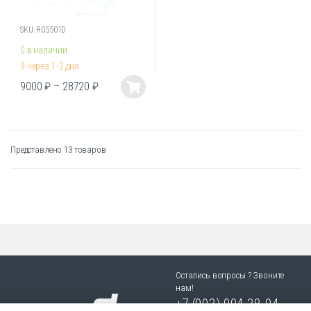
SKU: R05501D
0 в наличии
9 через 1-2 дня
9000
₽
–
28720
₽
Этот
товар
имеет
несколько
Представлено 13 товаров
вариаций.
Опции
можно
выбрать
на
странице
товара.
Остались вопросы ? Звоните
нам!
+7 (903) 904 38-94