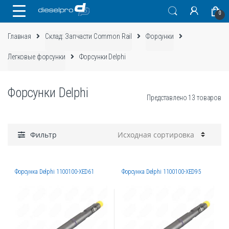
Skip
Skip
0
to
to
navigation
content
Главная
Склад: Запчасти Common Rail
Форсунки
Легковые форсунки
Форсунки Delphi
Форсунки Delphi
Представлено 13 товаров
Фильтр
Форсунка Delphi 1100100-XED61
Форсунка Delphi 1100100-XED95