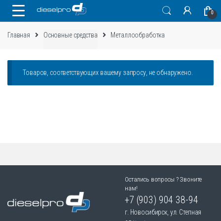
Skip
Skip
0
to
to
navigation
content
Главная
Основные средства
Металлообработка
Товаров, соответствующих вашему запросу, не обнаружено.
Остались вопросы ? Звоните
нам!
+7 (903) 904 38-94
г. Новосибирск, ул. Степная