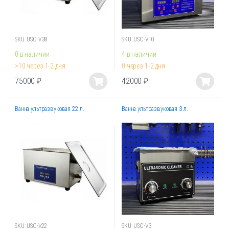
SKU: USC-V38
SKU: USC-V10
0 в наличии
4 в наличии
>10 через 1-2 дня
0 через 1-2 дня
75000
₽
42000
₽
Этот
Этот
товар
товар
Ванна ультразвуковая 22 л.
Ванна ультразвуковая 3 л.
имеет
имеет
несколько
несколько
вариаций.
вариаций.
Опции
Опции
можно
можно
выбрать
выбрать
на
на
странице
странице
товара.
товара.
SKU: USC-V22
SKU: USC-V3