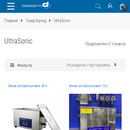
Skip
Skip
0
to
to
navigation
content
Главная
Товар Бренд
UltraSonic
UltraSonic
Представлено 5 товаров
Фильтр
Ванна ультразвуковая 38 л.
Ванна ультразвуковая 10 л.