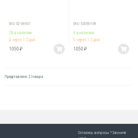
SKU: 02-04-051
SKU: 53059/109
28 в наличии
6 в наличии
0 через 1-2 дня
0 через 1-2 дня
1050
₽
1050
₽
Этот
Этот
товар
товар
имеет
имеет
несколько
несколько
Представлено 2 товара
вариаций.
вариаций.
Опции
Опции
можно
можно
выбрать
выбрать
на
на
странице
странице
товара.
товара.
Остались вопросы ? Звоните