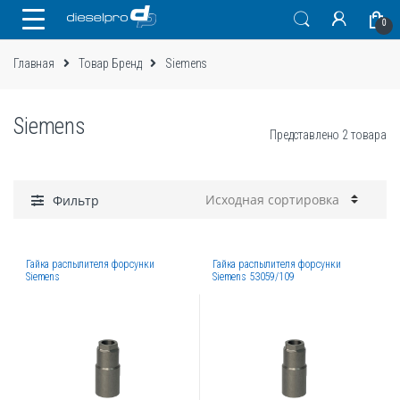
Skip
Skip
0
to
to
navigation
content
Главная
Товар Бренд
Siemens
Siemens
Представлено 2 товара
Фильтр
Гайка распылителя форсунки
Гайка распылителя форсунки
Siemens
Siemens 53059/109