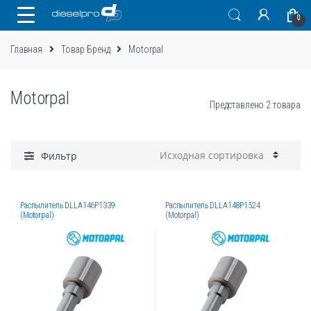
Skip
Skip
0
to
to
navigation
content
Главная
Товар Бренд
Motorpal
Motorpal
Представлено 2 товара
Фильтр
Распылитель DLLA146P1339
Распылитель DLLA148P1524
(Motorpal)
(Motorpal)