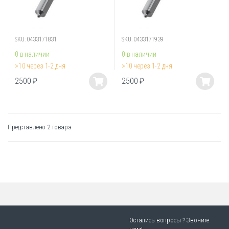
SKU: 0433171831
SKU: 0433171939
0 в наличии
0 в наличии
>10 через 1-2 дня
>10 через 1-2 дня
2500
₽
2500
₽
Этот
Этот
товар
товар
имеет
имеет
несколько
несколько
Представлено 2 товара
вариаций.
вариаций.
Опции
Опции
можно
можно
выбрать
выбрать
на
на
странице
странице
товара.
товара.
Остались вопросы ? Звоните