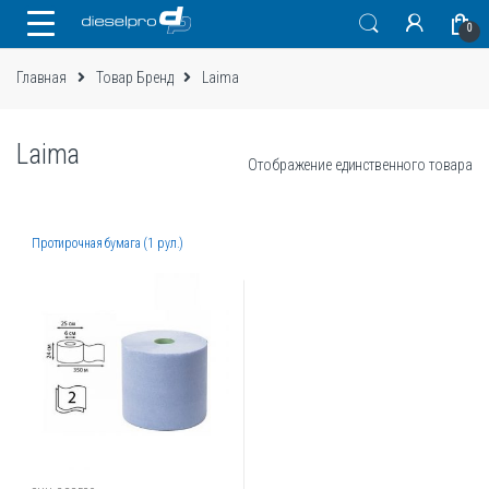
Skip
Skip
0
to
to
navigation
content
Главная
Товар Бренд
Laima
Laima
Отображение единственного товара
Протирочная бумага (1 рул.)