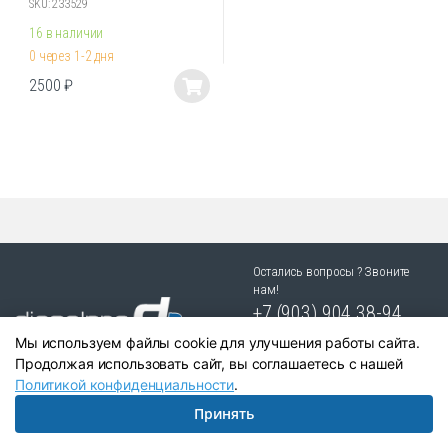
SKU: 233529
16 в наличии
0 через 1-2 дня
2500
₽
Этот
товар
имеет
несколько
вариаций.
Опции
можно
выбрать
Остались вопросы ? Звоните
на
нам!
странице
+7 (903) 904 38-94
товара.
г. Новосибирск, ул. Степная
Мы используем файлы cookie для улучшения работы сайта.
25/1 к.1
Продолжая использовать сайт, вы соглашаетесь с нашей
Политикой конфиденциальности
.
Принять
Написать в Telegram:
+79039043894