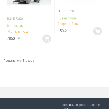
SKU: 3163708
10 в наличии
SKU: 3973228
0 через 1-2 дня
0 в наличии
150
₽
>10 через 1-2 дня
Этот
78500
₽
товар
Этот
имеет
товар
несколько
имеет
вариаций.
несколько
Представлено 2 товара
Опции
вариаций.
можно
Опции
выбрать
можно
на
выбрать
странице
на
товара.
странице
товара.
Остались вопросы ? Звоните