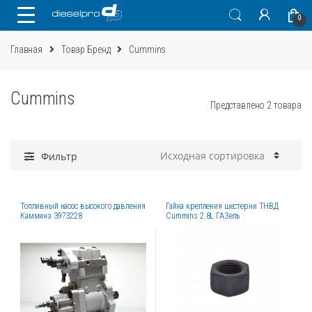
Skip
Skip
0
to
to
navigation
content
Главная
Товар Бренд
Cummins
Cummins
Представлено 2 товара
Фильтр
Топливный насос высокого давления
Гайка крепления шестерни ТНВД
Камминз 3973228
Cummins 2.8L ГАЗель